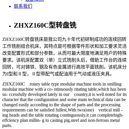
联系我们
ZHXZ160C型转盘铣
ZHXZ160C转盘铣床是我公司九十年代初研制成功的连续回转
工作铣削组合机床，其特点是可根据零件形状和加工要求灵活
改变配置形式和部分参数，从而可最大限度地满足用户的特殊
要求。该机床配置双（单）立式铣削头后，借助工作台的连续
回转，可对铸铁、钢及有色金属进行高效平面铣削。该机床分
为I型和Ⅱ型，Ⅱ型带配气或配油用于气动或液压夹具。
ZHXZ160C rotary table type modular machine tools in smilling
modular machine with a co- ntinuously ritating table,which has been
su- ccessfully developed lately in our country,it is well noted for its
character that the configuration and some main technical data can be
changed easily according to the shape of parts and the processing
requirements can be satisfied fullest,With two(one) vertical mill -
ing heads and the table rotating continguously,it can completehigh-
effciency plan millin- g to casting pig,steel and non-ferrous metal
parts.